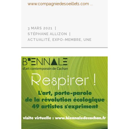
www.compagniedesoeillets.com ...
3 MARS 2021
STÉPHANE ALLIZON
ACTUALITÉ
,
EXPO-MEMBRE
,
UNE