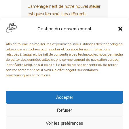
L'aménagement de notre nouvel atelier
est quasi terminé. Les différents
espaces sont opérationnels pour y
Gestion du consentement
travailler la sculpture sur bois, sur terre,
sur terre, sur métal et autres...
Afin de fournir les meilleures expériences, nous utilisons des technologies
telles que les cookies pour stocker et/ou accéder aux informations
relatives à l'appareil. Le fait de consentir à ces technologies nous permettra
de traiter des données telles que le comportement de navigation ou des
21 JANVIER 2021
identifiants uniques sur ce site. Le fait de ne pas consentir ou de retirer
STÉPHANE ALLIZON
son consentement peut avoir un effet négatif sur certaines
ACTUALITÉ
,
UNE
caractéristiques et fonctions.
Accepter
1
2
3
4
5
6
Refuser
Connexion
Voir les préférences
© 2024 tous droits réservés